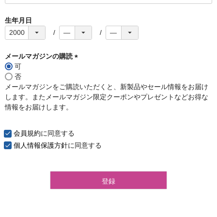
必
須
生年月日
)
メールマガジンの購読
可
(
否
必
メールマガジンをご購読いただくと、新製品やセール情報をお届け
須
します。またメールマガジン限定クーポンやプレゼントなどお得な
)
情報をお届けします。
会員規約
に同意する
個人情報保護方針
に同意する
登録