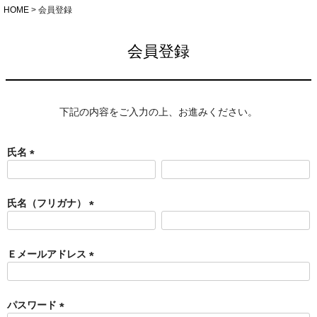
HOME
会員登録
会員登録
下記の内容をご入力の上、お進みください。
氏名
(
必
須
氏名（フリガナ）
)
(
必
須
Ｅメールアドレス
)
(
必
須
パスワード