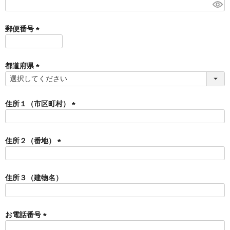
)
(
必
須
郵便番号
)
(
必
須
都道府県
)
(
必
須
住所１（市区町村）
)
(
必
須
住所２（番地）
)
(
必
須
住所３（建物名）
)
お電話番号
(