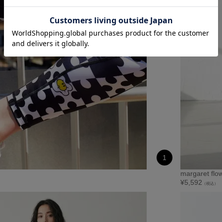
1
margaret flo
¥
5,592
（税込）