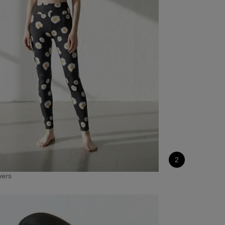
2
wers