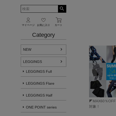
マイページ
お気に入り
カート
Category
NEW
LEGGINGS
LEGGINGS Full
LEGGINGS Flare
LEGGINGS Half
◤MAX60％OF
対象！
ONE POINT series