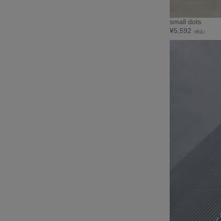
small dots
¥
5,592
（税込）