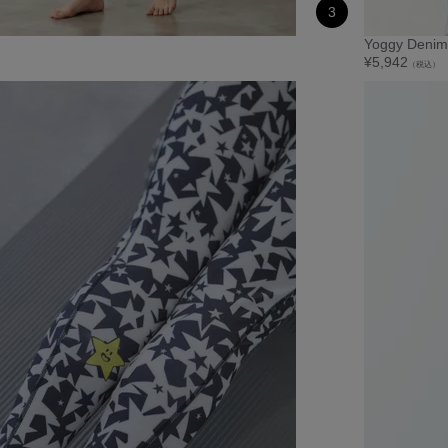
3
Yoggy Denim
¥
5,942
（税込）