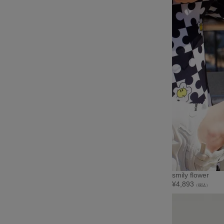
smily flower
¥
4,893
（税込）