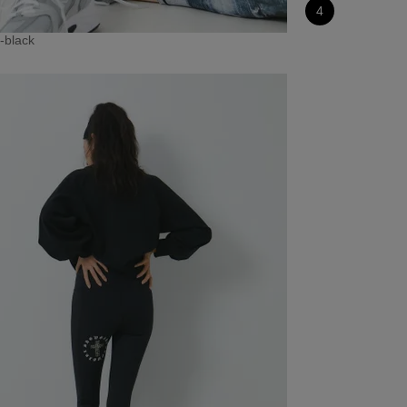
4
-black