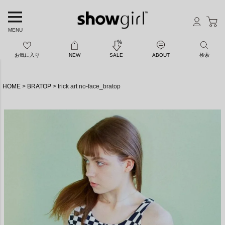
MENU
お気に入り
NEW
SALE
ABOUT
検索
HOME
BRATOP
trick art no-face_bratop