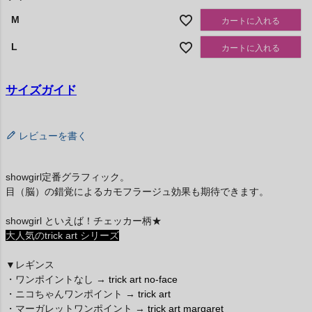
M
カートに入れる
L
カートに入れる
サイズガイド
レビューを書く
showgirl定番グラフィック。
目（脳）の錯覚によるカモフラージュ効果も期待できます。
showgirl といえば！チェッカー柄★
大人気のtrick art シリーズ
▼レギンス
・ワンポイントなし →
trick art no-face
・ニコちゃんワンポイント →
trick art
・マーガレットワンポイント →
trick art margaret