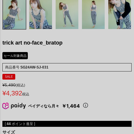
trick art no-face_bratop
セール対象商品
商品番号
SG24AW-SJ-031
SALE
¥
5,490
(税込)
¥
4,392
税込
￥1,464
ペイディなら月々
[
44
ポイント進呈 ]
サイズ