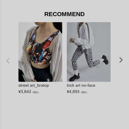
RECOMMEND
street art_bratop
trick art no-face
trick art
¥
3,843
¥
4,893
¥
4,893
（税込）
（税込）