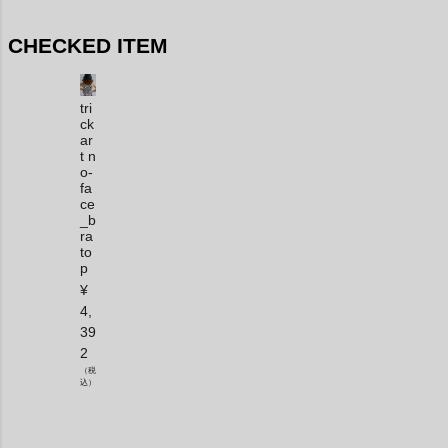
CHECKED ITEM
tri
ck
ar
t n
o-
fa
ce
_b
ra
to
p
¥
4,
39
2
（税
込）