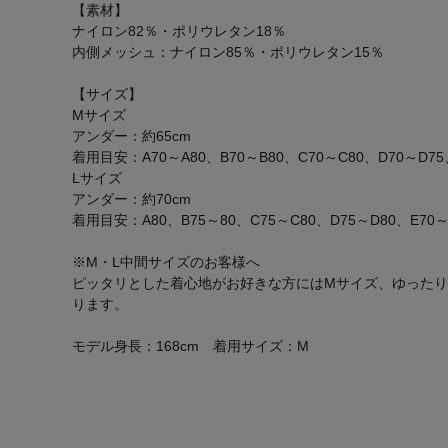
【素材】
ナイロン82％・ポリウレタン18％
内側メッシュ：ナイロン85％・ポリウレタン15％
【サイズ】
Mサイズ
アンダー：約65cm
着用目安：A70～A80、B70～B80、C70～C80、D70～D75
Lサイズ
アンダー：約70cm
着用目安：A80、B75～80、C75～C80、D75～D80、E70～
※M・L中間サイズのお客様へ
ピッタリとした着心地がお好きな方にはMサイズ、ゆったり
ります。
モデル身長：168cm 着用サイズ：M