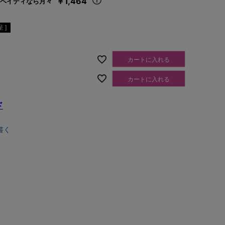
￥1,464
ペイディなら月々
 ]
カートに入れる
カートに入れる
ド
書く