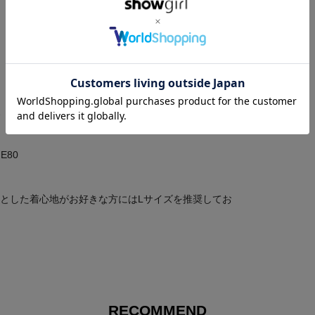
、E70
E80
とした着心地がお好きな方にはLサイズを推奨してお
RECOMMEND