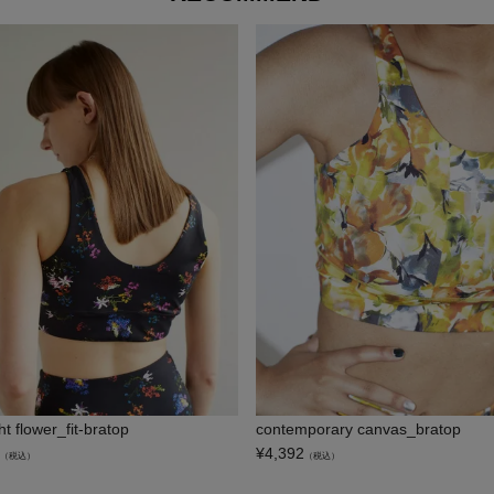
t flower_fit-bratop
contemporary canvas_bratop
¥
4,392
（税込）
（税込）