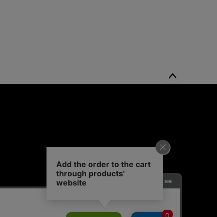
ペー
ジト
ップ
へ