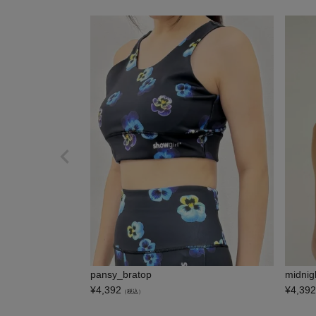
pansy_bratop
midnigh
¥
4,392
¥
4,392
（税込）