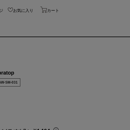
ジ
お気に入り
カート
bratop
AW-SM-031