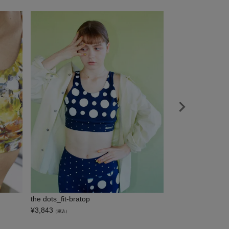
the dots_fit-bratop
ribbon_ribbon_br
¥
3,843
¥
3,843
（税込）
（税込）