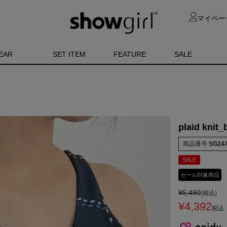
マイペー
EAR
SET ITEM
FEATURE
SALE
plaid knit_
商品番号
SG24
SALE
セール対象商品
¥
5,490
(税込)
¥
4,392
税込