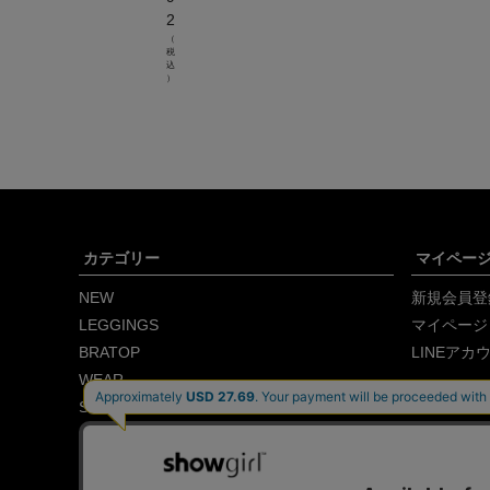
2
（
税
込
）
カテゴリー
マイペー
NEW
新規会員登
LEGGINGS
マイページ
BRATOP
LINEアカ
WEAR
SET ITEM
GIFT
SALE