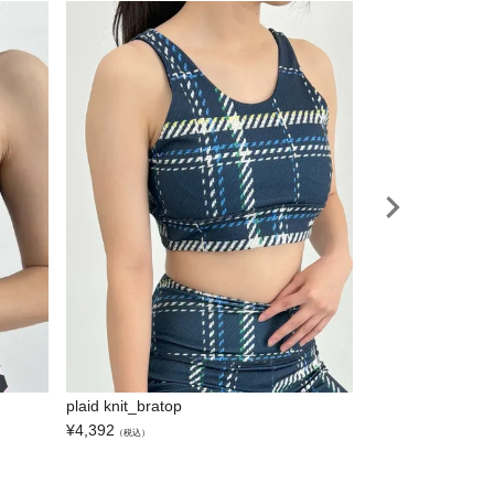
plaid knit_bratop
crown head-black
¥
4,392
¥
4,194
（税込）
（税込）