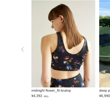
midnight flower_fit-bratop
deep p
¥
4,392
¥
6,990
（税込）