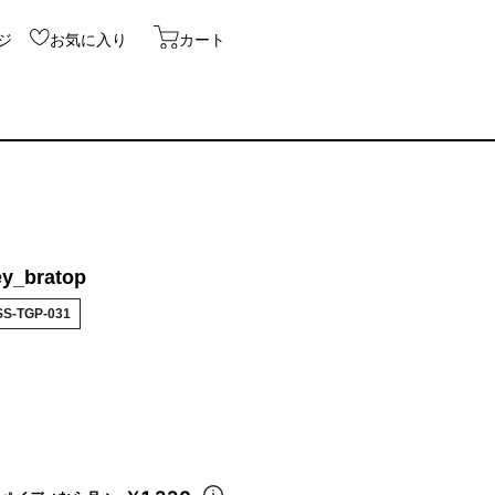
ジ
お気に入り
カート
ey_bratop
S-TGP-031