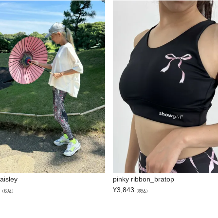
aisley
pinky ribbon_bratop
¥
3,843
（税込）
（税込）