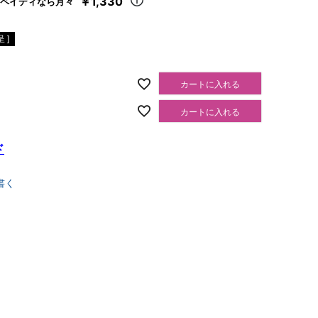
￥1,330
ペイディなら月々
 ]
カートに入れる
カートに入れる
ド
書く