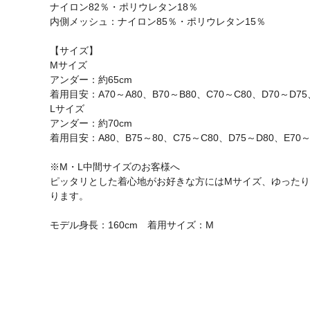
ナイロン82％・ポリウレタン18％
内側メッシュ：ナイロン85％・ポリウレタン15％
【サイズ】
Mサイズ
アンダー：約65cm
着用目安：A70～A80、B70～B80、C70～C80、D70～D75
Lサイズ
アンダー：約70cm
着用目安：A80、B75～80、C75～C80、D75～D80、E70～
※M・L中間サイズのお客様へ
ピッタリとした着心地がお好きな方にはMサイズ、ゆったり
ります。
モデル身長：160cm 着用サイズ：M