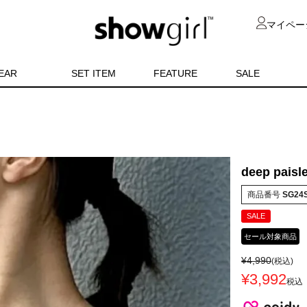
マイペー
EAR
SET ITEM
FEATURE
SALE
deep paisl
商品番号
SG24S
SALE
セール対象商品
¥
4,990
(税込)
¥
3,992
税込