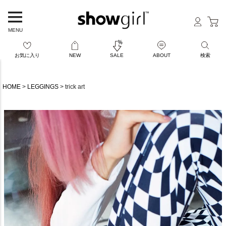
MENU
お気に入り
NEW
SALE
ABOUT
検索
HOME
LEGGINGS
trick art