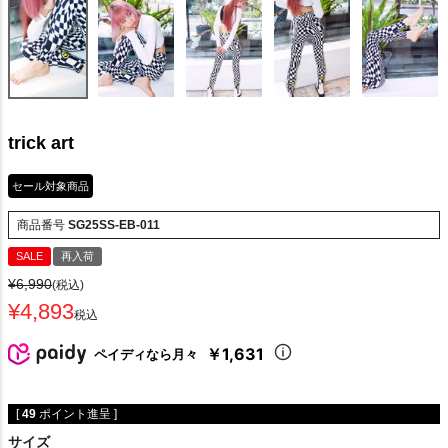
trick art
セール対象商品
商品番号
SG25SS-EB-011
SALE
再入荷
¥
6,990
(税込)
¥
4,893
税込
￥1,631
ペイディなら月々
[
49
ポイント進呈 ]
サイズ