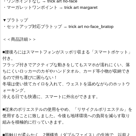
・ワンポイントなし →
trick art no-face
・マーガレットワンポイント →
trick art margaret
▼ブラトップ
・セットアップ対応ブラトップ →
trick art no-face_bratop
＜＜商品詳細＞＞
■腰後ろにはスマートフォンがスッポリ収まる「スマートポケット」
付き。
フラップ付きでアクティブな動きをしてもスマホが濡れにくい、落
ちにくいロッカーのカギやハンドタオル、カード等小物が収納でき
るので持ち運びに困らない！
冬場は使い捨てカイロを入れて、ウェストを温めながらのホットウ
ォーキング。
冷える日でも快適に、スマートに外出ができます。
■従来のポリエステルの使用をやめ、「リサイクルポリエステル」を
使用することに致しました。今後も地球環境への負荷を減らす取り
組みを積極的に行っていきます。
■肌触りが柔らかく、2層構造（ダブルフェイス）の生地で、以前よ