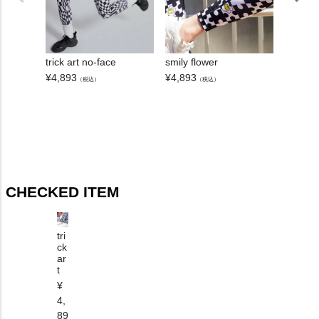
trick art no-face
smily flower
trick a
¥
4,893
¥
4,893
¥
4,194
（税込）
（税込）
CHECKED ITEM
tri
ck
ar
t
¥
4,
89