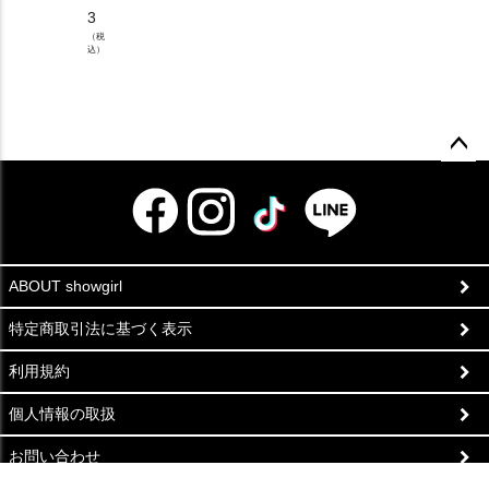
3
（税
込）
ペー
ジト
ップ
へ
ABOUT showgirl
特定商取引法に基づく表示
利用規約
個人情報の取扱
お問い合わせ